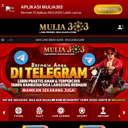
x
APLIKASI MULIA303
DOWNLOAD
Bermain Di Aplikasi MULIA303 Lebih Lancar
.COM
SAVE LINK RESMI KAMI : MULIA303.COM
TOGEL
SLOT
LIVE CASINO
SPORT
ARCADE
SABU