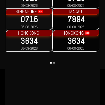
06-08-2026
05-08-2026
SINGAPORE
MACAU
NO%
0715
7894
05-08-2026
06-08-2026
HONGKONG
HONGKONG
NO%
3634
3634
06-08-2026
06-08-2026